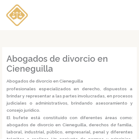
Ir
al
contenido
Abogados de divorcio en
Cieneguilla
Abogados de divorcio en Cieneguilla
profesionales especializados en derecho, dispuestos a
brindar y representar a las partes involucradas, en procesos
judiciales o administrativos, brindando asesoramiento y
consejo jurídico.
El bufete está constituido con diferentes áreas como:
abogados de divorcio en Cieneguilla,
derechos d
e
familia,
laboral, industrial, público, empresarial, penal y diferentes
trámites a realizar. Un conjunto de normas y principios,