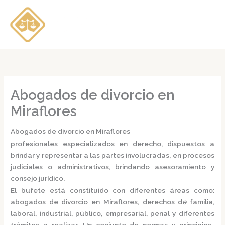
Ir
al
contenido
Abogados de divorcio en
Miraflores
Abogados de divorcio en Miraflores
profesionales especializados en derecho, dispuestos a
brindar y representar a las partes involucradas, en procesos
judiciales o administrativos, brindando asesoramiento y
consejo jurídico.
El bufete está constituido con diferentes áreas como:
abogados de divorcio en Miraflores,
derechos d
e
familia,
laboral, industrial, público, empresarial, penal y diferentes
trámites a realizar. Un conjunto de normas y principios,