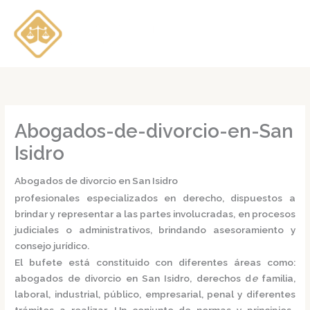
Ir
al
contenido
Abogados-de-divorcio-en-San
Isidro
Abogados de divorcio en San Isidro
profesionales especializados en derecho, dispuestos a
brindar y representar a las partes involucradas, en procesos
judiciales o administrativos, brindando asesoramiento y
consejo jurídico.
El bufete está constituido con diferentes áreas como:
abogados de divorcio en San Isidro,
derechos d
e
familia,
laboral, industrial, público, empresarial, penal y diferentes
trámites a realizar. Un conjunto de normas y principios,