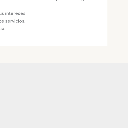
us intereses.
s servicios.
ia.