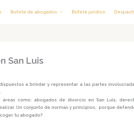
o
Bufete de abogados
Bufete juridico
Despach
n San Luis
ispuestos a brindar y representar a las partes involucradas
.
es áreas como:
abogados de divorcio en San Luis,
derec
realizar. Un conjunto de normas y principios, porque defend
scoger tu abogado?