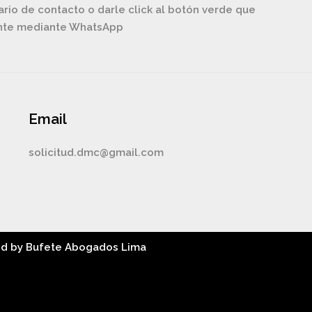
ario de contacto o darle click al botón verde que
ente mediante WhatsApp
Email
solicitud.dmc@gmail.com
ed by Bufete Abogados Lima