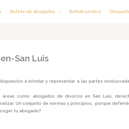
o
Bufete de abogados
Bufete juridico
Despach
en-San Luis
ispuestos a brindar y representar a las partes involucradas
.
es áreas como:
abogados de divorcio en San Luis,
derec
realizar. Un conjunto de normas y principios, porque defend
scoger tu abogado?