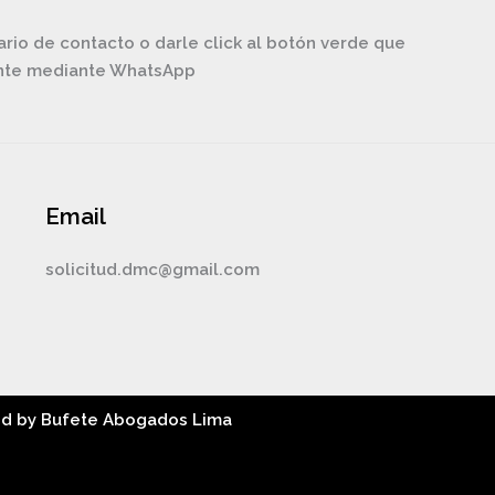
ario de contacto o darle click al botón verde que
ente mediante WhatsApp
Email
solicitud.dmc@gmail.com
ed by Bufete Abogados Lima