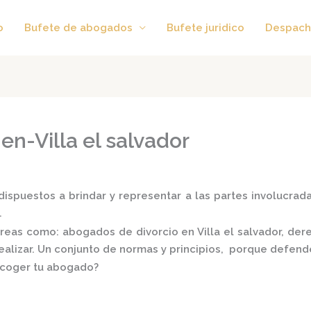
o
Bufete de abogados
Bufete juridico
Despach
n-Villa el salvador
ispuestos a brindar y representar a las partes involucradas
.
 áreas como:
abogados de divorcio en Villa el salvador,
der
realizar. Un conjunto de normas y principios, porque defend
scoger tu abogado?