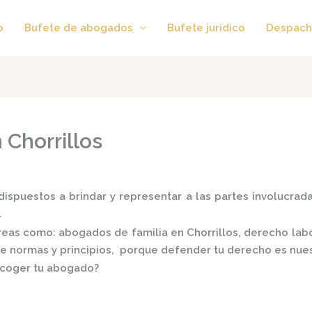
o
Bufete de abogados
Bufete juridico
Despach
 Chorrillos
ispuestos a brindar y representar a las partes involucradas
.
áreas como:
abogados de familia en Chorrillos,
derecho labor
 de normas y principios, porque defender tu derecho es nues
scoger tu abogado?