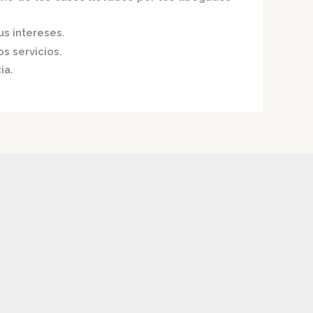
us intereses.
s servicios.
ia.