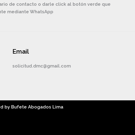
ario de contacto o darle click al botón verde que
ente mediante WhatsApp
Email
solicitud.dmc@gmail.com
ed by Bufete Abogados Lima