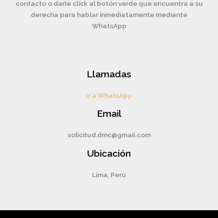
contacto o darle click al botón verde que encuentra a su
derecha para hablar inmediatamente mediante
WhatsApp
Llamadas
Ir a WhatsApp
Email
solicitud.dmc@gmail.com
Ubicación
Lima, Perú