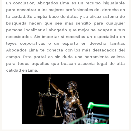
En conclusión,
Abogados Lima
es un recurso inigualable
para encontrar a los mejores profesionales del derecho en
la ciudad. Su amplia base de datos y su eficaz sistema de
búsqueda hacen que sea más sencillo para cualquier
persona localizar al abogado que mejor se adapte a sus
necesidades. Sin importar si necesitas un especialista en
leyes corporativas o un experto en derecho familiar,
Abogados Lima
te conecta con los más destacados del
campo. Este portal es sin duda una herramienta valiosa
para todos aquellos que buscan asesoría legal de alta
calidad en Lima.