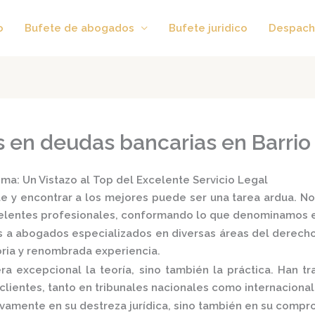
o
Bufete de abogados
Bufete juridico
Despach
 en deudas bancarias en Barrio
a: Un Vistazo al Top del Excelente Servicio Legal
e y encontrar a los mejores puede ser una tarea ardua. No
xcelentes profesionales, conformando lo que denominamos 
s a
abogados especializados
en diversas áreas del derecho: p
oria y renombrada experiencia.
 excepcional la teoría, sino también la práctica.
Han tra
lientes, tanto en tribunales nacionales como internacional
vamente en su destreza jurídica, sino también en su comprom