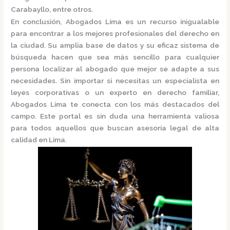
Carabayllo, entre otros.
En conclusión,
Abogados Lima
es un recurso inigualable
para encontrar a los mejores profesionales del derecho en
la ciudad. Su amplia base de datos y su eficaz sistema de
búsqueda hacen que sea más sencillo para cualquier
persona localizar al abogado que mejor se adapte a sus
necesidades. Sin importar si necesitas un especialista en
leyes corporativas o un experto en derecho familiar,
Abogados Lima
te conecta con los más destacados del
campo. Este portal es sin duda una herramienta valiosa
para todos aquellos que buscan asesoría legal de alta
calidad en Lima.