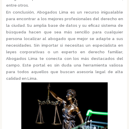
entre otros.
En conclusión,
Abogados Lima
es un recurso inigualable
para encontrar a los mejores profesionales del derecho en
la ciudad. Su amplia base de datos y su eficaz sistema de
búsqueda hacen que sea más sencillo para cualquier
persona localizar al abogado que mejor se adapte a sus
necesidades. Sin importar si necesitas un especialista en
leyes corporativas o un experto en derecho familiar,
Abogados Lima
te conecta con los más destacados del
campo. Este portal es sin duda una herramienta valiosa
para todos aquellos que buscan asesoría legal de alta
calidad en Lima.