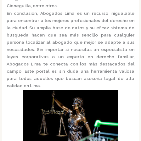
Cieneguilla, entre otros.
En conclusión,
Abogados Lima
es un recurso inigualable
para encontrar a los mejores profesionales del derecho en
la ciudad. Su amplia base de datos y su eficaz sistema de
búsqueda hacen que sea más sencillo para cualquier
persona localizar al abogado que mejor se adapte a sus
necesidades. Sin importar si necesitas un especialista en
leyes corporativas o un experto en derecho familiar,
Abogados Lima
te conecta con los más destacados del
campo. Este portal es sin duda una herramienta valiosa
para todos aquellos que buscan asesoría legal de alta
calidad en Lima.