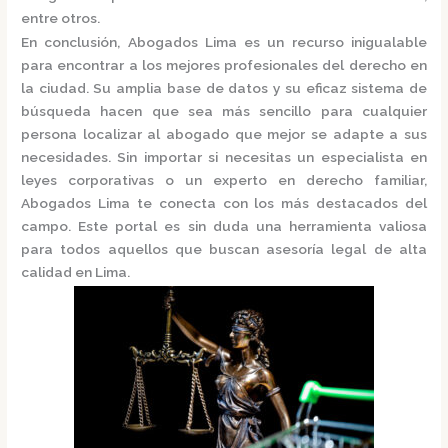
entre otros.
En conclusión,
Abogados Lima
es un recurso inigualable
para encontrar a los mejores profesionales del derecho en
la ciudad. Su amplia base de datos y su eficaz sistema de
búsqueda hacen que sea más sencillo para cualquier
persona localizar al abogado que mejor se adapte a sus
necesidades. Sin importar si necesitas un especialista en
leyes corporativas o un experto en derecho familiar,
Abogados Lima
te conecta con los más destacados del
campo. Este portal es sin duda una herramienta valiosa
para todos aquellos que buscan asesoría legal de alta
calidad en Lima.