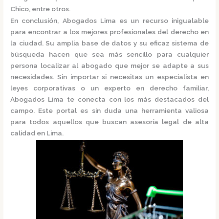
Chico, entre otros.
En conclusión,
Abogados Lima
es un recurso inigualable
para encontrar a los mejores profesionales del derecho en
la ciudad. Su amplia base de datos y su eficaz sistema de
búsqueda hacen que sea más sencillo para cualquier
persona localizar al abogado que mejor se adapte a sus
necesidades. Sin importar si necesitas un especialista en
leyes corporativas o un experto en derecho familiar,
Abogados Lima
te conecta con los más destacados del
campo. Este portal es sin duda una herramienta valiosa
para todos aquellos que buscan asesoría legal de alta
calidad en Lima.