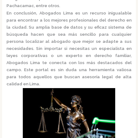
Pachacamac, entre otros.
En conclusión,
Abogados Lima
es un recurso inigualable
para encontrar a los mejores profesionales del derecho en
la ciudad. Su amplia base de datos y su eficaz sistema de
búsqueda hacen que sea más sencillo para cualquier
persona localizar al abogado que mejor se adapte a sus
necesidades. Sin importar si necesitas un especialista en
leyes corporativas o un experto en derecho familiar,
Abogados Lima
te conecta con los más destacados del
campo. Este portal es sin duda una herramienta valiosa
para todos aquellos que buscan asesoría legal de alta
calidad en Lima.