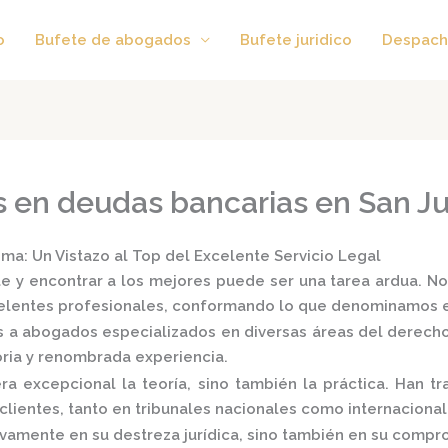
o
Bufete de abogados
Bufete juridico
Despach
s en deudas bancarias en San J
a: Un Vistazo al Top del Excelente Servicio Legal
e y encontrar a los mejores puede ser una tarea ardua. No
xcelentes profesionales, conformando lo que denominamos 
s a
abogados especializados
en diversas áreas del derecho: p
oria y renombrada experiencia.
 excepcional la teoría, sino también la práctica.
Han tra
lientes, tanto en tribunales nacionales como internacional
vamente en su destreza jurídica, sino también en su comprom