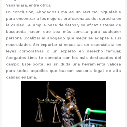
Yanahuara, entre otros.
En conclusión,
Abogados Lima
es un recurso inigualable
para encontrar a los mejores profesionales del derecho en
la ciudad. Su amplia base de datos y su eficaz sistema de
búsqueda hacen que sea más sencillo para cualquier
persona localizar al abogado que mejor se adapte a sus
necesidades. Sin importar si necesitas un especialista en
leyes corporativas o un experto en derecho familiar,
Abogados Lima
te conecta con los más destacados del
campo. Este portal es sin duda una herramienta valiosa
para todos aquellos que buscan asesoría legal de alta
calidad en Lima.