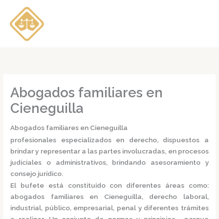
Ir
al
contenido
Abogados familiares en
Cieneguilla
Abogados familiares en Cieneguilla
profesionales especializados en derecho, dispuestos a
brindar y representar a las partes involucradas, en procesos
judiciales o administrativos, brindando asesoramiento y
consejo jurídico.
El bufete está constituido con diferentes áreas como:
abogados familiares en Cieneguilla,
derecho laboral,
industrial, público, empresarial, penal y diferentes trámites
a realizar. Un conjunto de normas y principios, porque