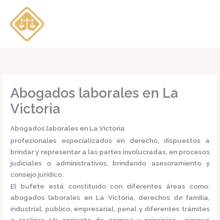
Ir
al
contenido
Abogados laborales en La
Victoria
Abogados laborales en La Victoria
profesionales especializados en derecho, dispuestos a
brindar y representar a las partes involucradas, en procesos
judiciales o administrativos, brindando asesoramiento y
consejo jurídico.
El bufete está constituido con diferentes áreas como:
abogados laborales en La Victoria,
derechos d
e
familia,
industrial, público, empresarial, penal y diferentes trámites
a realizar. Un conjunto de normas y principios, porque