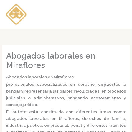
Ir
al
contenido
Abogados laborales en
Miraflores
Abogados laborales en Miraflores
profesionales especializados en derecho, dispuestos a
brindar y representar a las partes involucradas, en procesos
judiciales o administrativos, brindando asesoramiento y
consejo jurídico.
El bufete está constituido con diferentes áreas como:
abogados laborales en Miraflores,
derechos d
e
familia,
industrial, público, empresarial, penal y diferentes trámites
a realizar. Un conjunto de normas y principios, porque