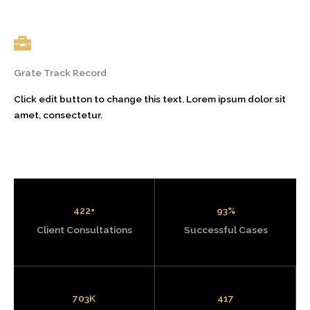
Grate Track Record
Click edit button to change this text. Lorem ipsum dolor sit
amet, consectetur.
450
+
99
%
Client Consultations
Successful Cases
750
K
445