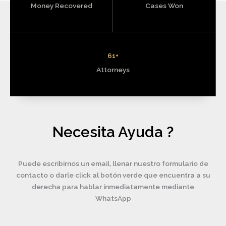
Money Recovered
Cases Won
65
+
Attorneys
Necesita Ayuda ?
Puede escribirnos un email, llenar nuestro formulario de
contacto o darle click al botón verde que encuentra a su
derecha para hablar inmediatamente mediante
WhatsApp