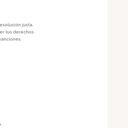
resolución justa.
er tus derechos.
sanciones.​
o.