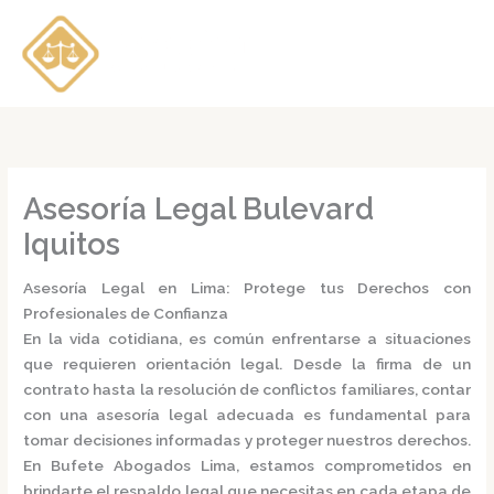
Ir
al
contenido
Asesoría Legal Bulevard
Iquitos
Asesoría Legal en Lima: Protege tus Derechos con
Profesionales de Confianza
En la vida cotidiana, es común enfrentarse a situaciones
que requieren orientación legal. Desde la firma de un
contrato hasta la resolución de conflictos familiares, contar
con una
asesoría legal
adecuada es fundamental para
tomar decisiones informadas y proteger nuestros derechos.
En
Bufete Abogados Lima
, estamos comprometidos en
brindarte el respaldo legal que necesitas en cada etapa de