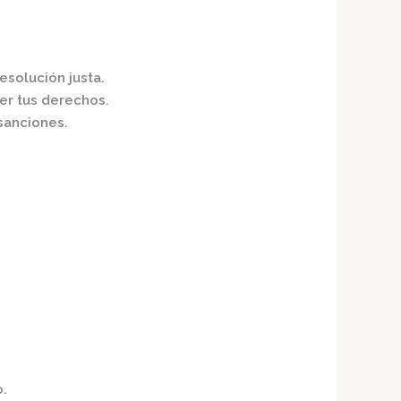
resolución justa.
er tus derechos.
sanciones.​
o.