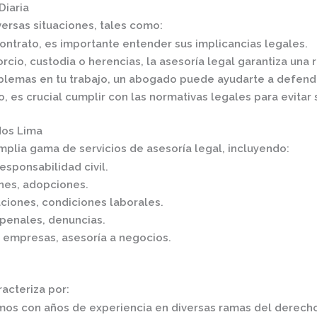
Diaria
ersas situaciones, tales como:​
contrato, es importante entender sus implicancias legales.
orcio, custodia o herencias, la asesoría legal garantiza una 
oblemas en tu trabajo, un abogado puede ayudarte a defend
io, es crucial cumplir con las normativas legales para evitar 
dos Lima
mplia gama de servicios de asesoría legal, incluyendo:​
esponsabilidad civil.
ones, adopciones.
ciones, condiciones laborales.
penales, denuncias.
e empresas, asesoría a negocios.​
cteriza por:​
mos con años de experiencia en diversas ramas del derech