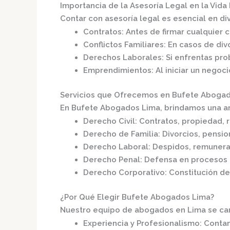
Importancia de la Asesoría Legal en la Vida 
Contar con asesoría legal es esencial en div
Contratos
: Antes de firmar cualquier 
Conflictos Familiares
: En casos de div
Derechos Laborales
: Si enfrentas pr
Emprendimientos
: Al iniciar un negoc
Servicios que Ofrecemos en Bufete Aboga
En
Bufete Abogados Lima
, brindamos una a
Derecho Civil
: Contratos, propiedad, r
Derecho de Familia
: Divorcios, pensi
Derecho Laboral
: Despidos, remunera
Derecho Penal
: Defensa en procesos 
Derecho Corporativo
: Constitución d
¿Por Qué Elegir Bufete Abogados Lima?
Nuestro equipo de abogados en Lima se cara
Experiencia y Profesionalismo
: Conta