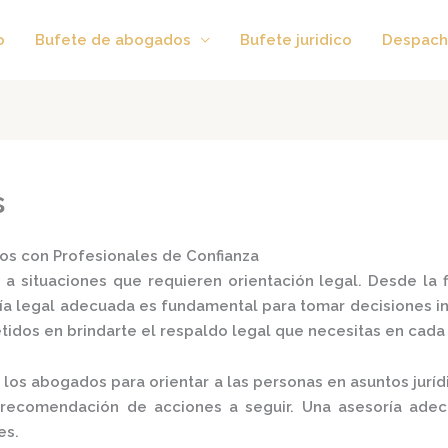
o
Bufete de abogados
Bufete juridico
Despach
s
os con Profesionales de Confianza
 a situaciones que requieren orientación legal. Desde la 
ía legal
adecuada es fundamental para tomar decisiones in
dos en brindarte el respaldo legal que necesitas en cada e
 los abogados para orientar a las personas en asuntos jurídi
la recomendación de acciones a seguir. Una asesoría ade
s.​