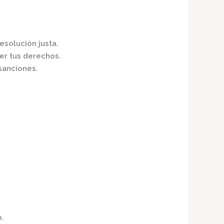
resolución justa.
er tus derechos.
sanciones.​
o.