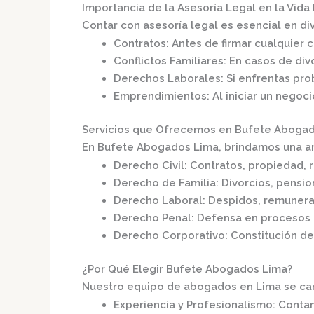
Importancia de la Asesoría Legal en la Vida 
Contar con asesoría legal es esencial en div
Contratos
: Antes de firmar cualquier 
Conflictos Familiares
: En casos de div
Derechos Laborales
: Si enfrentas pr
Emprendimientos
: Al iniciar un negoc
Servicios que Ofrecemos en Bufete Aboga
En
Bufete Abogados Lima
, brindamos una a
Derecho Civil
: Contratos, propiedad, r
Derecho de Familia
: Divorcios, pensi
Derecho Laboral
: Despidos, remunera
Derecho Penal
: Defensa en procesos 
Derecho Corporativo
: Constitución d
¿Por Qué Elegir Bufete Abogados Lima?
Nuestro equipo de abogados en Lima se cara
Experiencia y Profesionalismo
: Conta