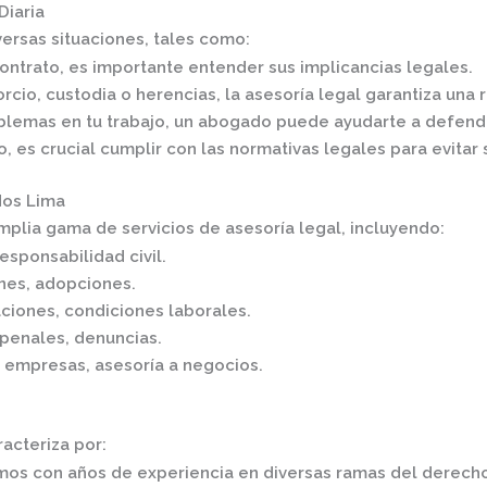
Diaria
ersas situaciones, tales como:​
contrato, es importante entender sus implicancias legales.
orcio, custodia o herencias, la asesoría legal garantiza una 
oblemas en tu trabajo, un abogado puede ayudarte a defend
io, es crucial cumplir con las normativas legales para evitar 
dos Lima
mplia gama de servicios de asesoría legal, incluyendo:​
esponsabilidad civil.
ones, adopciones.
ciones, condiciones laborales.
penales, denuncias.
e empresas, asesoría a negocios.​
cteriza por:​
mos con años de experiencia en diversas ramas del derech