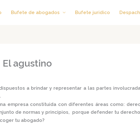
o
Bufete de abogados
Bufete juridico
Despach
 El agustino
ispuestos a brindar y representar a las partes involucradas
.
na empresa constituida con diferentes áreas como: derecho
conjunto de normas y principios, porque defender tu derecho
scoger tu abogado?