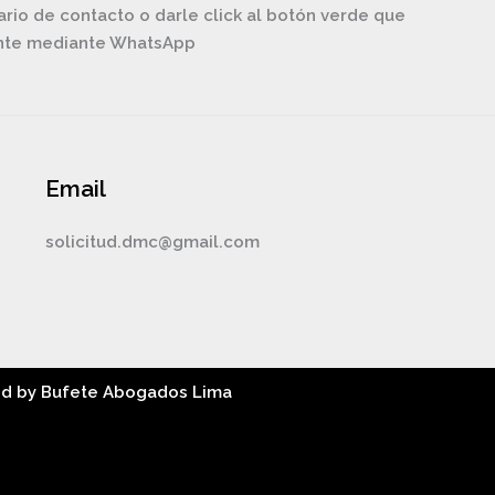
ario de contacto o darle click al botón verde que
ente mediante WhatsApp
Email
solicitud.dmc@gmail.com
ed by Bufete Abogados Lima