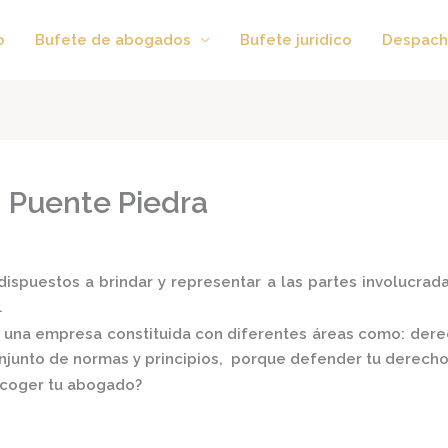
o
Bufete de abogados
Bufete juridico
Despach
 Puente Piedra
ispuestos a brindar y representar a las partes involucradas
.
 una empresa constituida con diferentes áreas como: derecho
conjunto de normas y principios, porque defender tu derecho
scoger tu abogado?