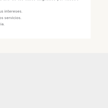
us intereses.
s servicios.
ia.