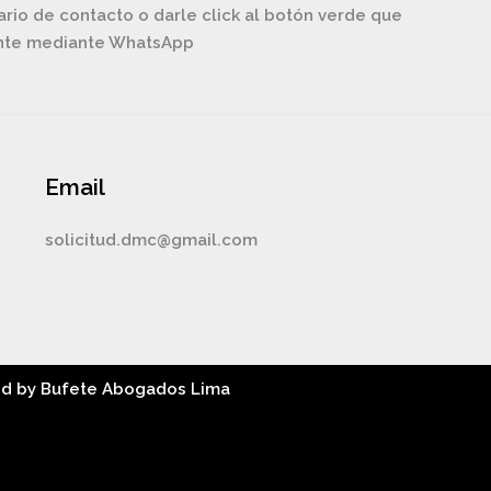
ario de contacto o darle click al botón verde que
ente mediante WhatsApp
Email
solicitud.dmc@gmail.com
ed by Bufete Abogados Lima