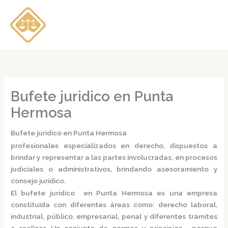
Ir
al
contenido
Bufete juridico en Punta
Hermosa
Bufete juridico en Punta Hermosa
profesionales especializados en derecho, dispuestos a
brindar y representar a las partes involucradas, en procesos
judiciales o administrativos, brindando asesoramiento y
consejo jurídico.
El
bufete juridico en Punta Hermosa
es una empresa
constituida con diferentes áreas como: derecho laboral,
industrial, público, empresarial, penal y diferentes trámites
a realizar. Un conjunto de normas y principios, porque