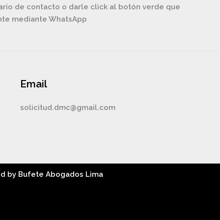
ario de contacto o darle click al botón verde que
ente mediante WhatsApp
Email
solicitud.dmc@gmail.com
ed by Bufete Abogados Lima