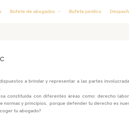
o
Bufete de abogados
Bufete juridico
Despach
ac
ispuestos a brindar y representar a las partes involucradas
.
 constituida con diferentes áreas como: derecho laboral,
 de normas y principios, porque defender tu derecho es nues
scoger tu abogado?