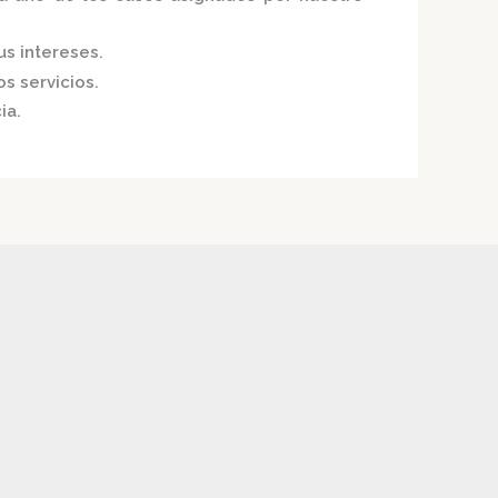
us intereses.
s servicios.
ia.