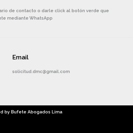
ario de contacto o darle click al botón verde que
ente mediante WhatsApp
Email
solicitud.dmc@gmail.com
ed by Bufete Abogados Lima