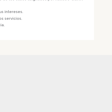
us intereses.
s servicios.
ia.