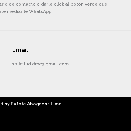
ario de contacto o darle click al botón verde que
ente mediante WhatsApp
Email
solicitud.dmc@gmail.com
ed by Bufete Abogados Lima