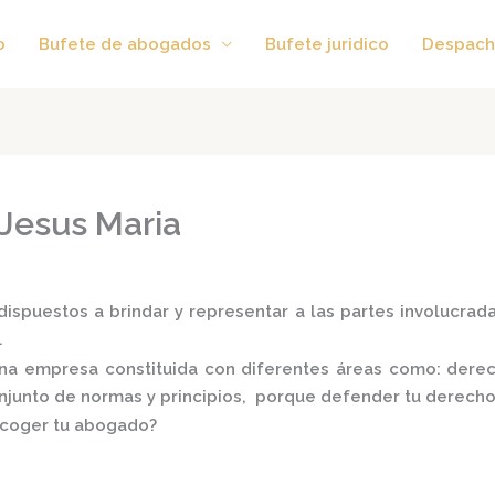
o
Bufete de abogados
Bufete juridico
Despach
Jesus Maria
ispuestos a brindar y representar a las partes involucradas
.
a empresa constituida con diferentes áreas como: derecho
conjunto de normas y principios, porque defender tu derecho
scoger tu abogado?