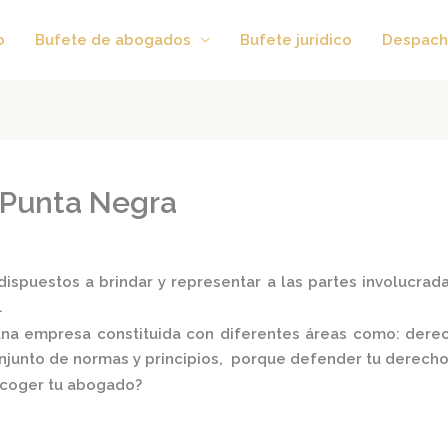
o
Bufete de abogados
Bufete juridico
Despach
 Punta Negra
ispuestos a brindar y representar a las partes involucradas
.
na empresa constituida con diferentes áreas como: derecho
conjunto de normas y principios, porque defender tu derecho
scoger tu abogado?