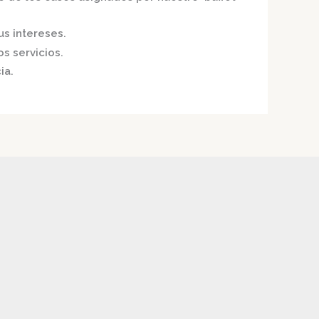
us intereses.
s servicios.
ia.