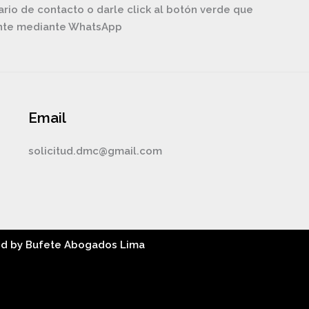
ario de contacto o darle click al botón verde que
ente mediante WhatsApp
Email
solicitud.dmc@gmail.com
ed by Bufete Abogados Lima