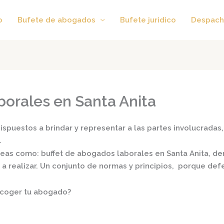
o
Bufete de abogados
Bufete juridico
Despach
orales en Santa Anita
spuestos a brindar y representar a las partes involucradas, 
.
áreas como:
buffet de
abogados laborales en Santa Anita,
der
s a realizar. Un conjunto de normas y principios, porque de
scoger tu abogado?