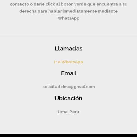
contacto o darle click al botón verde que encuentra a su
derecha para hablar inmediatamente mediante
WhatsApp
Llamadas
Ir a WhatsApp
Email
solicitud.dmc@gmail.com
Ubicación
Lima, Perú