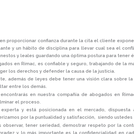
n proporcionar confianza durante la cita el cliente expone
nte y un hábito de disciplina para llevar cual sea el conf
estos y leales guardando una óptima postura para tener é
gados en Rimac,
es confiable y seguro, trabajando de la m
er los derechos y defender la causa de la justicia.
, además de leyes debe tener una visión clara sobre la 
altar entre los demás.
 encontrarás en nuestra
compañia de abogados en Rima
ulminar el proceso.
experta y está posicionada en el mercado
,
dispuesta 
rizamos por la puntualidad y satisfacción, siendo ustedes
 observar, tener seriedad, demostrar respeto por la cont
onradez y lo más importante es la confidencialidad en c