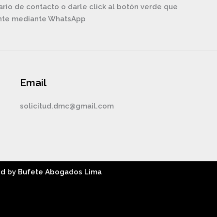
ario de contacto o darle click al botón verde que
ente mediante WhatsApp
Email
solicitud.dmc@gmail.com
ed by Bufete Abogados Lima