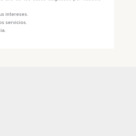
us intereses.
s servicios.
ia.