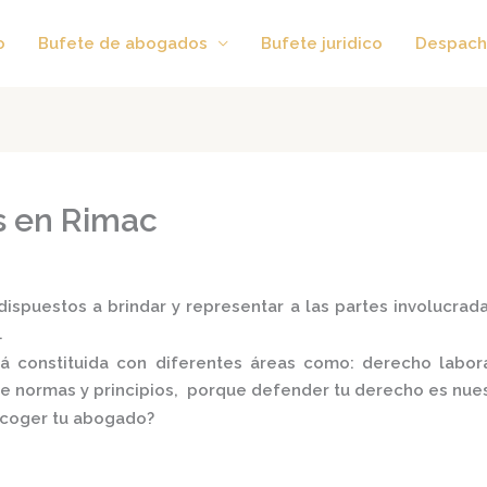
o
Bufete de abogados
Bufete juridico
Despach
 en Rimac
ispuestos a brindar y representar a las partes involucradas
.
á constituida con diferentes áreas como: derecho laboral
 de normas y principios, porque defender tu derecho es nues
scoger tu abogado?