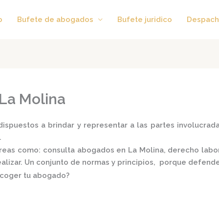
o
Bufete de abogados
Bufete juridico
Despach
La Molina
ispuestos a brindar y representar a las partes involucradas
.
 áreas como:
consulta
abogados en La Molina,
derecho labora
realizar. Un conjunto de normas y principios, porque defend
scoger tu abogado?