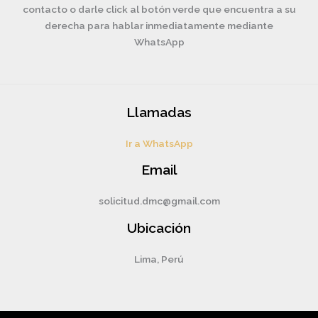
contacto o darle click al botón verde que encuentra a su
derecha para hablar inmediatamente mediante
WhatsApp
Llamadas
Ir a WhatsApp
Email
solicitud.dmc@gmail.com
Ubicación
Lima, Perú