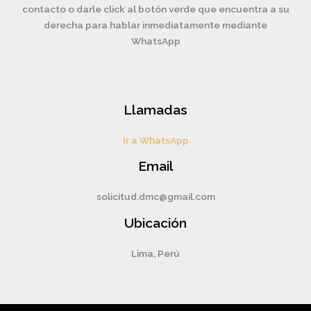
contacto o darle click al botón verde que encuentra a su
derecha para hablar inmediatamente mediante
WhatsApp
Llamadas
Ir a WhatsApp
Email
solicitud.dmc@gmail.com
Ubicación
Lima, Perú