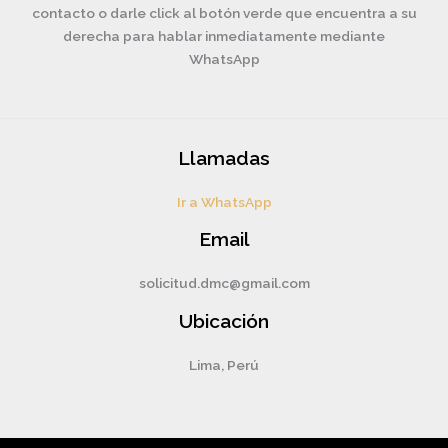
contacto o darle click al botón verde que encuentra a su
derecha para hablar inmediatamente mediante
WhatsApp
Llamadas
Ir a WhatsApp
Email
solicitud.dmc@gmail.com
Ubicación
Lima, Perú