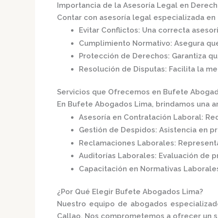
Importancia de la Asesoría Legal en Derech
Contar con asesoría legal especializada en 
Evitar Conflictos
:
Una correcta asesor
Cumplimiento Normativo
:
Asegura que
Protección de Derechos
:
Garantiza q
Resolución de Disputas
:
Facilita la m
Servicios que Ofrecemos en Bufete Aboga
En
Bufete Abogados Lima
, brindamos una a
Asesoría en Contratación Laboral
:
Red
Gestión de Despidos
:
Asistencia en p
Reclamaciones Laborales
:
Representa
Auditorías Laborales
:
Evaluación de pr
Capacitación en Normativas Laborale
¿Por Qué Elegir Bufete Abogados Lima?
Nuestro equipo de abogados especializado
Callao.
Nos comprometemos a ofrecer un serv