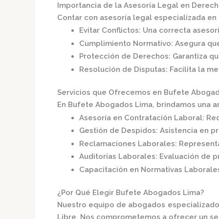
Importancia de la Asesoría Legal en Derech
Contar con asesoría legal especializada en 
Evitar Conflictos
:
Una correcta asesor
Cumplimiento Normativo
:
Asegura que
Protección de Derechos
:
Garantiza q
Resolución de Disputas
:
Facilita la m
Servicios que Ofrecemos en Bufete Aboga
En
Bufete Abogados Lima
, brindamos una a
Asesoría en Contratación Laboral
:
Red
Gestión de Despidos
:
Asistencia en p
Reclamaciones Laborales
:
Representa
Auditorías Laborales
:
Evaluación de pr
Capacitación en Normativas Laborale
¿Por Qué Elegir Bufete Abogados Lima?
Nuestro equipo de abogados especializados
Libre.
Nos comprometemos a ofrecer un servi