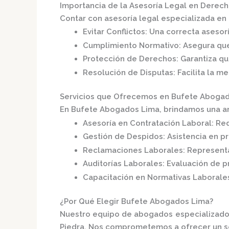
Importancia de la Asesoría Legal en Derech
Contar con asesoría legal especializada en 
Evitar Conflictos
:
Una correcta asesor
Cumplimiento Normativo
:
Asegura que
Protección de Derechos
:
Garantiza q
Resolución de Disputas
:
Facilita la m
Servicios que Ofrecemos en Bufete Aboga
En
Bufete Abogados Lima
, brindamos una a
Asesoría en Contratación Laboral
:
Red
Gestión de Despidos
:
Asistencia en p
Reclamaciones Laborales
:
Representa
Auditorías Laborales
:
Evaluación de pr
Capacitación en Normativas Laborale
¿Por Qué Elegir Bufete Abogados Lima?
Nuestro equipo de abogados especializados
Piedra.
Nos comprometemos a ofrecer un serv