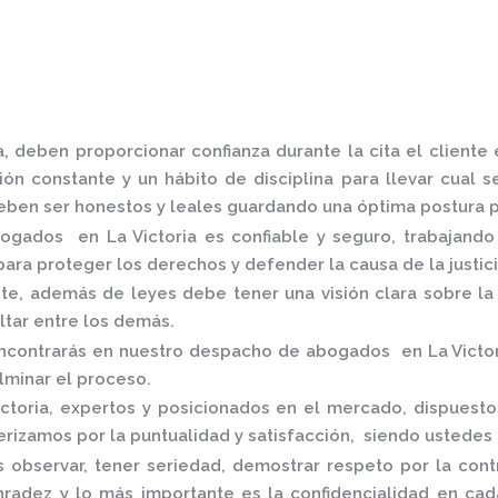
a,
deben proporcionar confianza durante la cita el cliente
ón constante y un hábito de disciplina para llevar cual s
ben ser honestos y leales guardando una óptima postura pa
ogados en La Victoria
es confiable y seguro, trabajand
ara proteger los derechos y defender la causa de la justic
, además de leyes debe tener una visión clara sobre la 
altar entre los demás.
ncontrarás en nuestro
despacho de abogados en La Victo
ulminar el proceso.
ctoria,
expertos y posicionados en el mercado
,
dispuesto
rizamos por la puntualidad y satisfacción, siendo ustedes
 observar, tener seriedad, demostrar respeto por la cont
onradez y lo más importante es la confidencialidad en c