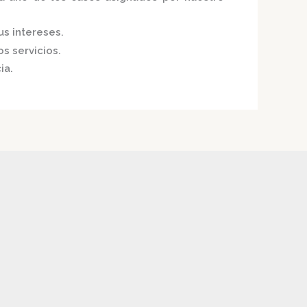
us intereses.
s servicios.
ia.