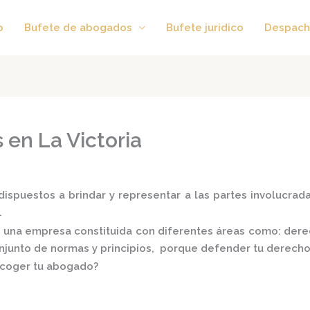
o
Bufete de abogados
Bufete juridico
Despach
en La Victoria
ispuestos a brindar y representar a las partes involucradas
.
 una empresa constituida con diferentes áreas como: derecho
conjunto de normas y principios, porque defender tu derecho
scoger tu abogado?