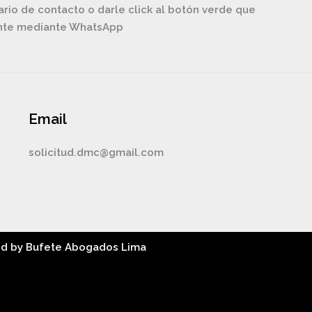
ario de contacto o darle click al botón verde que
ente mediante WhatsApp
Email
solicitud.dmc@gmail.com
ed by Bufete Abogados Lima