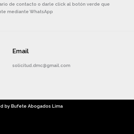
ario de contacto o darle click al botón verde que
ente mediante WhatsApp
Email
solicitud.dmc@gmail.com
ed by Bufete Abogados Lima