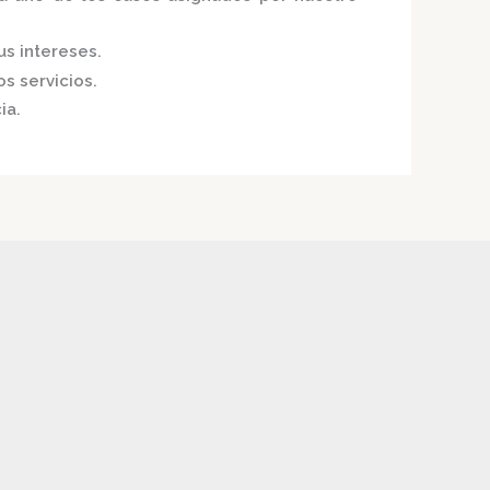
us intereses.
s servicios.
ia.