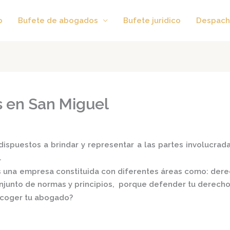
o
Bufete de abogados
Bufete juridico
Despach
 en San Miguel
ispuestos a brindar y representar a las partes involucradas
.
 una empresa constituida con diferentes áreas como: derech
conjunto de normas y principios, porque defender tu derecho
scoger tu abogado?