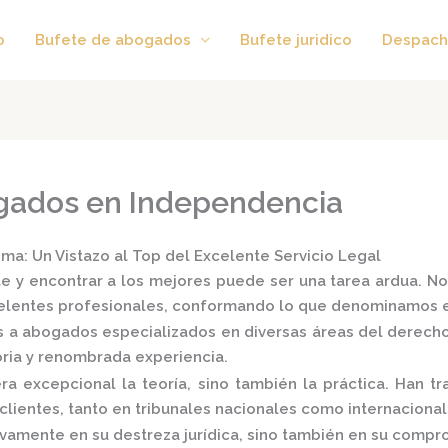
o
Bufete de abogados
Bufete juridico
Despach
ogados en Independencia
a: Un Vistazo al Top del Excelente Servicio Legal
e y encontrar a los mejores puede ser una tarea ardua. No
xcelentes profesionales, conformando lo que denominamos 
s a
abogados especializados
en diversas áreas del derecho: p
oria y renombrada experiencia.
 excepcional la teoría, sino también la práctica.
Han tra
lientes, tanto en tribunales nacionales como internacional
vamente en su destreza jurídica, sino también en su comprom