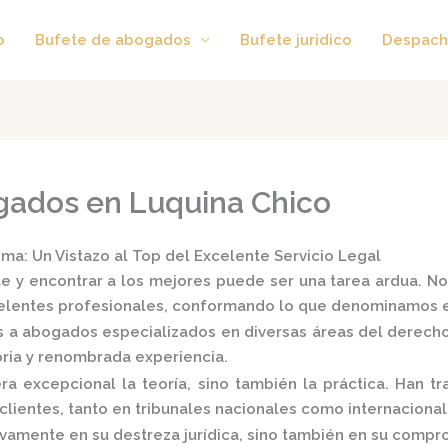
o
Bufete de abogados
Bufete juridico
Despach
gados en Luquina Chico
a: Un Vistazo al Top del Excelente Servicio Legal
e y encontrar a los mejores puede ser una tarea ardua. No
xcelentes profesionales, conformando lo que denominamos 
s a
abogados especializados
en diversas áreas del derecho: p
oria y renombrada experiencia.
 excepcional la teoría, sino también la práctica.
Han tra
lientes, tanto en tribunales nacionales como internacional
vamente en su destreza jurídica, sino también en su comprom