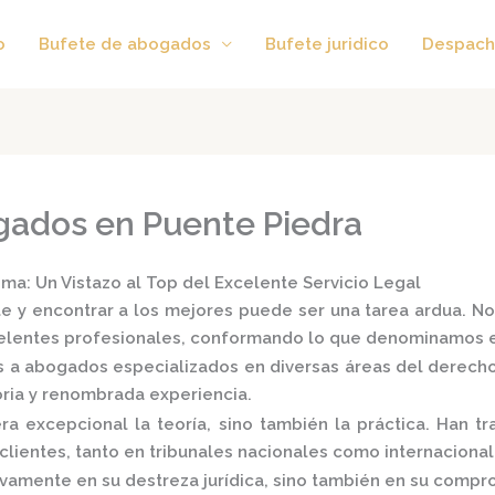
o
Bufete de abogados
Bufete juridico
Despach
gados en Puente Piedra
a: Un Vistazo al Top del Excelente Servicio Legal
e y encontrar a los mejores puede ser una tarea ardua. No
xcelentes profesionales, conformando lo que denominamos 
s a
abogados especializados
en diversas áreas del derecho: p
oria y renombrada experiencia.
 excepcional la teoría, sino también la práctica.
Han tra
lientes, tanto en tribunales nacionales como internacional
vamente en su destreza jurídica, sino también en su comprom