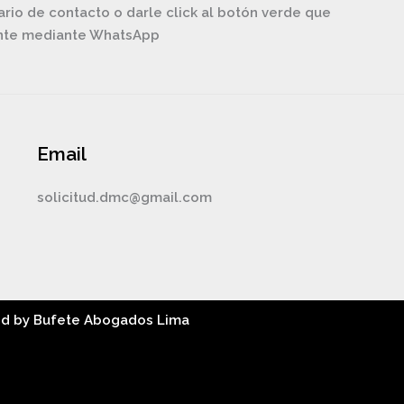
ario de contacto o darle click al botón verde que
ente mediante WhatsApp
Email
solicitud.dmc@gmail.com
ed by Bufete Abogados Lima