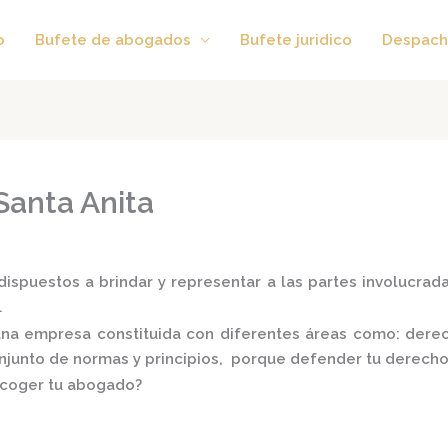
o
Bufete de abogados
Bufete juridico
Despach
Santa Anita
ispuestos a brindar y representar a las partes involucradas
.
na empresa constituida con diferentes áreas como: derecho
conjunto de normas y principios, porque defender tu derecho
scoger tu abogado?