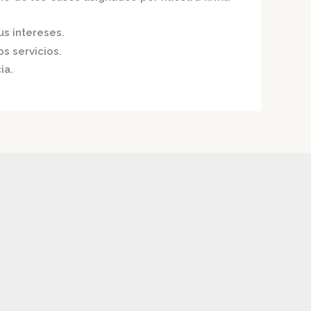
us intereses.
s servicios.
ia.