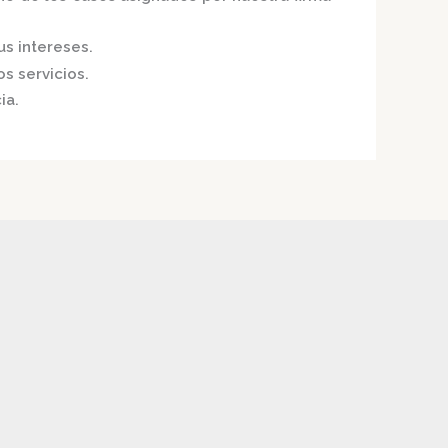
us intereses.
s servicios.
ia.