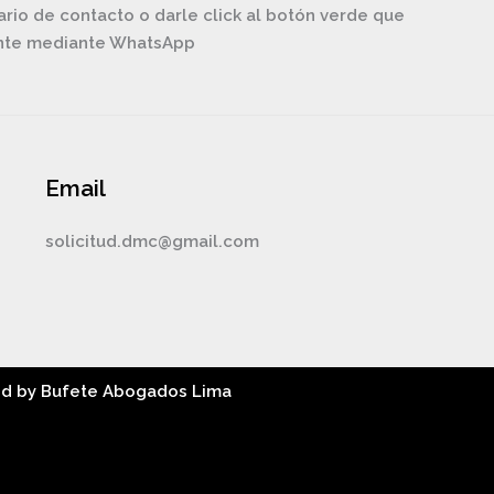
ario de contacto o darle click al botón verde que
ente mediante WhatsApp
Email
solicitud.dmc@gmail.com
ed by Bufete Abogados Lima